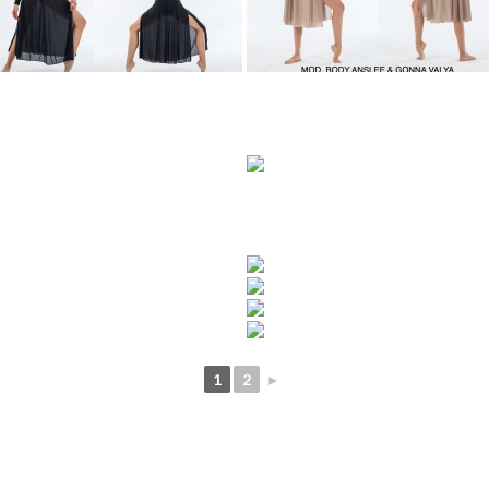
1
2
►