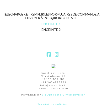
TÉLÉCHARGER ET REMPLIR LES FORMULAIRES DE COMMANDE À
ENVOYER À INFO@KOREUTICA.IT
ENCEINTE 1
ENCEINTE 2
Facebook
Instagram
Spotlight P.D.S.
Via Andorno, 22
10153 TORINO
+39.3454279733
info@koreutica.it
P.IVA 11396490010
POWERED BY
BigUp! Factory Web Division
Termini e condizioni