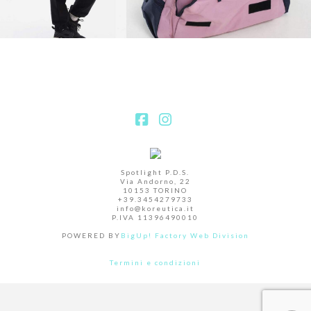
Facebook
Instagram
Spotlight P.D.S.
Via Andorno, 22
10153 TORINO
+39.3454279733
info@koreutica.it
P.IVA 11396490010
POWERED BY
BigUp! Factory Web Division
Termini e condizioni