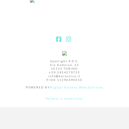
Facebook
Instagram
Spotlight P.D.S.
Via Andorno, 22
10153 TORINO
+39.3454279733
info@koreutica.it
P.IVA 11396490010
POWERED BY
BigUp! Factory Web Division
Termini e condizioni