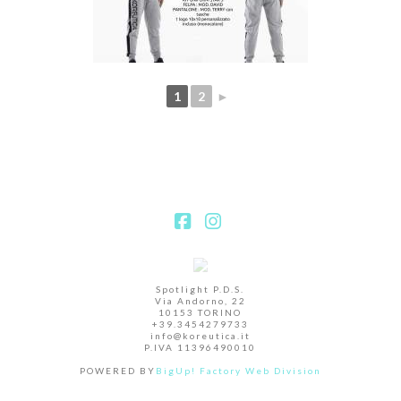
1
2
►
Facebook
Instagram
Spotlight P.D.S.
Via Andorno, 22
10153 TORINO
+39.3454279733
info@koreutica.it
P.IVA 11396490010
POWERED BY
BigUp! Factory Web Division